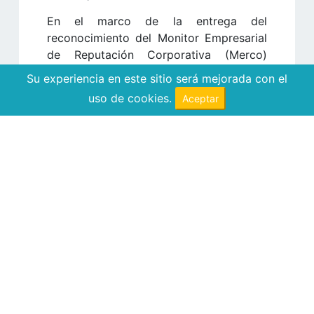
En el marco de la entrega del
reconocimiento del Monitor Empresarial
de Reputación Corporativa (Merco)
2025, la Cooperativa reafirma su
Su experiencia en este sitio será mejorada con el
posicionamiento como referente
uso de cookies.
Aceptar
nacional en gestión responsable,
bienestar de las personas colaboradoras
y aporte al desarrollo sostenible del país.